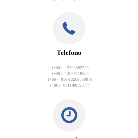
Telefono
（+86） 13703392720
（+86） 13073119696
（+86） 010-13269688878
（+86） 0311-88593777