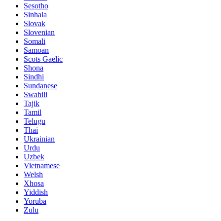
Sesotho
Sinhala
Slovak
Slovenian
Somali
Samoan
Scots Gaelic
Shona
Sindhi
Sundanese
Swahili
Tajik
Tamil
Telugu
Thai
Ukrainian
Urdu
Uzbek
Vietnamese
Welsh
Xhosa
Yiddish
Yoruba
Zulu