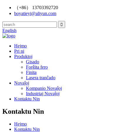
（+86） 13703392720
boyatieyi@aliyun.com
English
Hejmo
Pri ni
Produktoj
Gisado
Forĝita fero
Finita
Lasera tranĉado
Novaĵoj
Kompanio Novaĵoj
Industriaj Novaĵoj
Kontaktu Nin
Kontaktu Nin
Hejmo
Kontaktu Nin