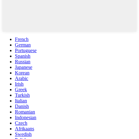
French
German
Portuguese
Spanish
Russian
Japanese
Korean
Arabic
Irish
Greek
Turkish
Italian
Danish
Romanian
Indonesian
Czech
Afrikaans
Swedish