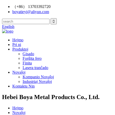
（+86） 13703392720
boyatieyi@aliyun.com
English
Hejmo
Pri ni
Produktoj
Gisado
Forĝita fero
Finita
Lasera tranĉado
Novaĵoj
Kompanio Novaĵoj
Industriaj Novaĵoj
Kontaktu Nin
Hebei Boya Metal Products Co., Ltd.
Hejmo
Novaĵoj