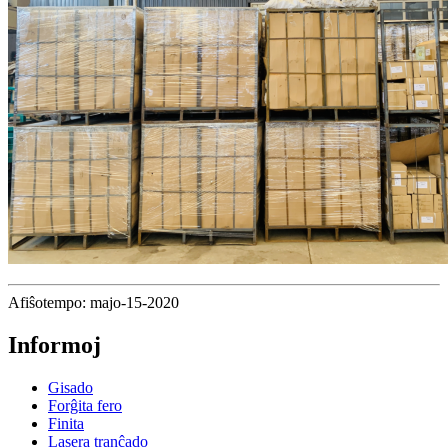
Afiŝotempo: majo-15-2020
Informoj
Gisado
Forĝita fero
Finita
Lasera tranĉado