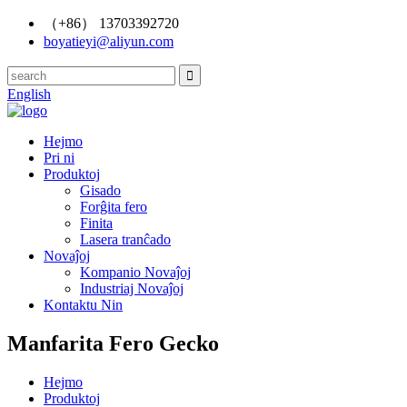
（+86） 13703392720
boyatieyi@aliyun.com
English
Hejmo
Pri ni
Produktoj
Gisado
Forĝita fero
Finita
Lasera tranĉado
Novaĵoj
Kompanio Novaĵoj
Industriaj Novaĵoj
Kontaktu Nin
Manfarita Fero Gecko
Hejmo
Produktoj