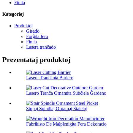
Finita
Kategorioj
Produktoj
Gisado
Forĝita fero
Finita
Lasera tranĉado
Prezentataj produktoj
Lasera Tranĉanta Bariero
Lasero Tranĉa Ornamita Subĉiela Ĝardeno
Ŝtupaj Spindlaj Ornamaj Ŝtaletoj
Fabrikisto De Malplenigita Fera Dekoracio