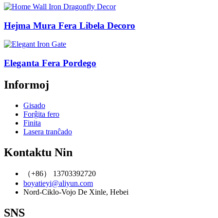
Hejma Mura Fera Libela Decoro
Eleganta Fera Pordego
Informoj
Gisado
Forĝita fero
Finita
Lasera tranĉado
Kontaktu Nin
（+86） 13703392720
boyatieyi@aliyun.com
Nord-Ciklo-Vojo De Xinle, Hebei
SNS