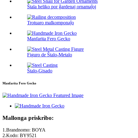
Ŝtala heliko por ĝardenaj ornamaĵoj
Trotuaro malkomponaĵo
Manfarita Fero Gecko
Figuro de Ŝtalo-Metalo
Ŝtalo-Gisado
Manfarita Fero Gecko
Mallonga priskribo:
1.Brandnomo: BOYA
2.Kodo: BY9521