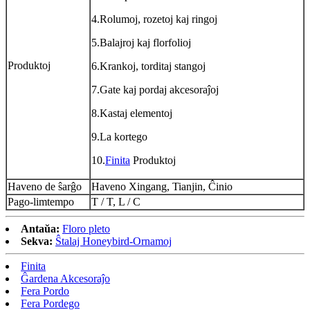
4.Rolumoj, rozetoj kaj ringoj
5.Balajroj kaj florfolioj
Produktoj
6.Krankoj, torditaj stangoj
7.Gate kaj pordaj akcesoraĵoj
8.Kastaj elementoj
9.La kortego
10.
Finita
Produktoj
Haveno de ŝarĝo
Haveno Xingang, Tianjin, Ĉinio
Pago-limtempo
T / T, L / C
Antaŭa:
Floro pleto
Sekva:
Ŝtalaj Honeybird-Ornamoj
Finita
Ĝardena Akcesoraĵo
Fera Pordo
Fera Pordego