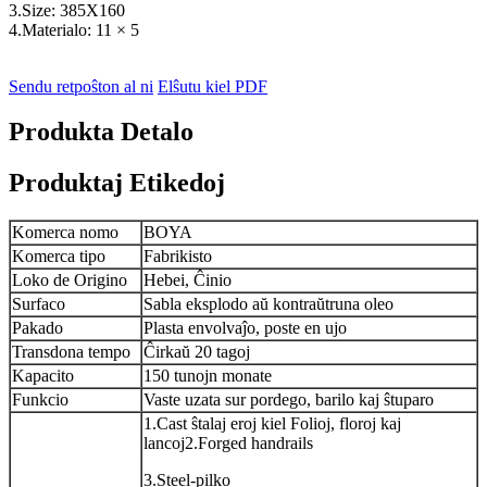
3.Size: 385X160
4.Materialo: 11 × 5
Sendu retpoŝton al ni
Elŝutu kiel PDF
Produkta Detalo
Produktaj Etikedoj
Komerca nomo
BOYA
Komerca tipo
Fabrikisto
Loko de Origino
Hebei, Ĉinio
Surfaco
Sabla eksplodo aŭ kontraŭtruna oleo
Pakado
Plasta envolvaĵo, poste en ujo
Transdona tempo
Ĉirkaŭ 20 tagoj
Kapacito
150 tunojn monate
Funkcio
Vaste uzata sur pordego, barilo kaj ŝtuparo
1.Cast ŝtalaj eroj kiel Folioj, floroj kaj
lancoj2.Forged handrails
3.Steel-pilko