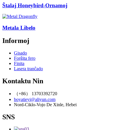
Ŝtalaj Honeybird-Ornamoj
Metala Libelo
Informoj
Gisado
Forĝita fero
Finita
Lasera tranĉado
Kontaktu Nin
（+86） 13703392720
boyatieyi@aliyun.com
Nord-Ciklo-Vojo De Xinle, Hebei
SNS