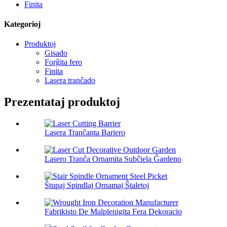
Finita
Kategorioj
Produktoj
Gisado
Forĝita fero
Finita
Lasera tranĉado
Prezentataj produktoj
Lasera Tranĉanta Bariero
Lasero Tranĉa Ornamita Subĉiela Ĝardeno
Ŝtupaj Spindlaj Ornamaj Ŝtaletoj
Fabrikisto De Malplenigita Fera Dekoracio