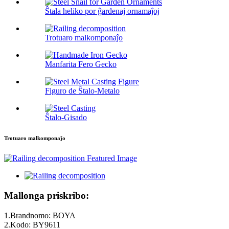
Ŝtala heliko por ĝardenaj ornamaĵoj
Trotuaro malkomponaĵo
Manfarita Fero Gecko
Figuro de Ŝtalo-Metalo
Ŝtalo-Gisado
Trotuaro malkomponaĵo
Mallonga priskribo:
1.Brandnomo: BOYA
2.Kodo: BY9611