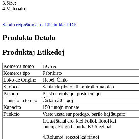
3.Size:
4.Materialo:
Sendu retpoŝton al ni
Elŝutu kiel PDF
Produkta Detalo
Produktaj Etikedoj
Komerca nomo
BOYA
Komerca tipo
Fabrikisto
Loko de Origino
Hebei, Ĉinio
Surfaco
Sabla eksplodo aŭ kontraŭtruna oleo
Pakado
Plasta envolvaĵo, poste en ujo
Transdona tempo
Ĉirkaŭ 20 tagoj
Kapacito
150 tunojn monate
Funkcio
Vaste uzata sur pordego, barilo kaj ŝtuparo
1.Cast ŝtalaj eroj kiel Folioj, floroj kaj
lancoj2.Forged handrails3.Steel ball
4.Rolumoj, rozetoj kaj ringoj