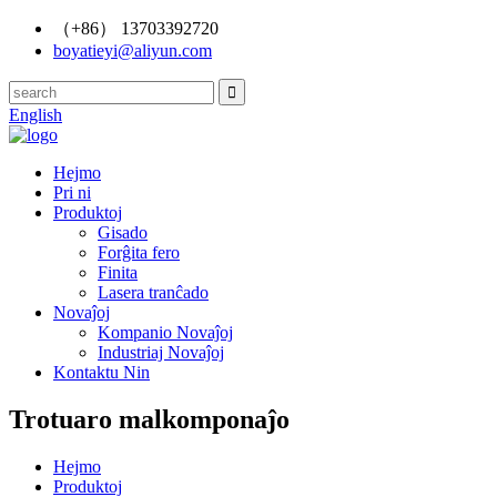
（+86） 13703392720
boyatieyi@aliyun.com
English
Hejmo
Pri ni
Produktoj
Gisado
Forĝita fero
Finita
Lasera tranĉado
Novaĵoj
Kompanio Novaĵoj
Industriaj Novaĵoj
Kontaktu Nin
Trotuaro malkomponaĵo
Hejmo
Produktoj