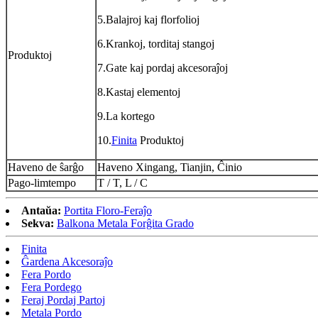
5.Balajroj kaj florfolioj
6.Krankoj, torditaj stangoj
Produktoj
7.Gate kaj pordaj akcesoraĵoj
8.Kastaj elementoj
9.La kortego
10.
Finita
Produktoj
Haveno de ŝarĝo
Haveno Xingang, Tianjin, Ĉinio
Pago-limtempo
T / T, L / C
Antaŭa:
Portita Floro-Feraĵo
Sekva:
Balkona Metala Forĝita Grado
Finita
Ĝardena Akcesoraĵo
Fera Pordo
Fera Pordego
Feraj Pordaj Partoj
Metala Pordo